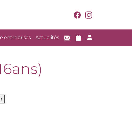
e entreprises
Actualités
16ans)
er