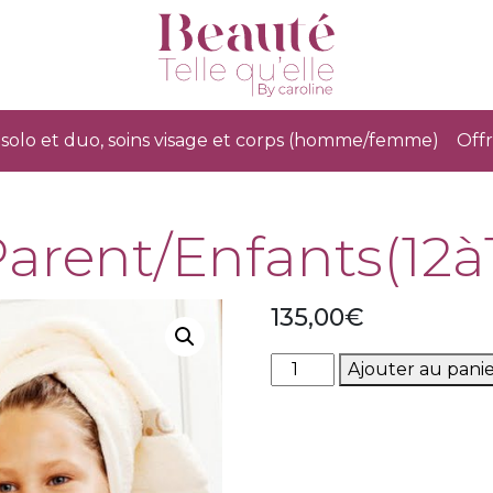
solo et duo, soins visage et corps (homme/femme)
Offr
arent/Enfants(12à
135,00
€
quantité
Ajouter au pani
de
Duo
Parent/Enfants(12à16ans)