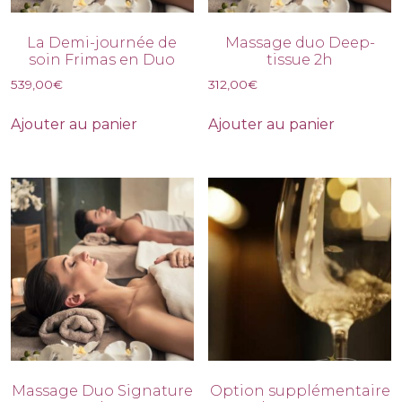
La Demi-journée de
Massage duo Deep-
soin Frimas en Duo
tissue 2h
539,00
€
312,00
€
Ajouter au panier
Ajouter au panier
Massage Duo Signature
Option supplémentaire