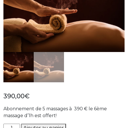
390,00
€
Abonnement de 5 massages à 390 € le 6ème
massage d’1h est offert!
quantité
Ajouter au panier