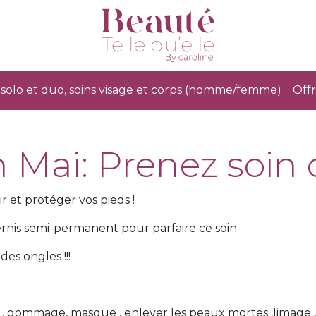
solo et duo, soins visage et corps (homme/femme)
Offr
 Mai: Prenez soin 
r et protéger vos pieds !
ernis semi-permanent pour parfaire ce soin.
es ongles !!!
 , gommage, masque , enlever les peaux mortes ,limage , 