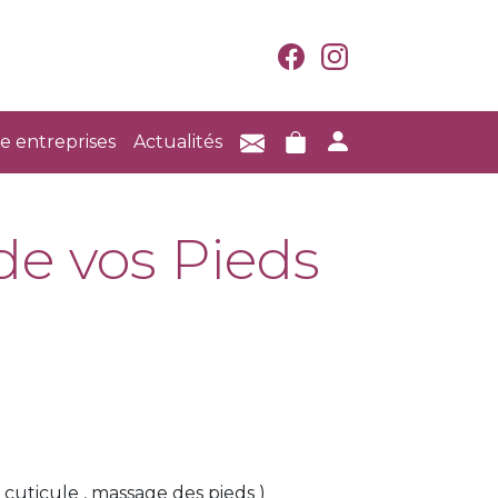
e entreprises
Actualités
de vos Pieds
cuticule , massage des pieds )