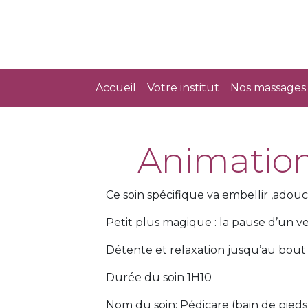
Accueil
Votre institut
Nos massages 
Animation
Ce soin spécifique va embellir ,adouci
Petit plus magique : la pause d’un v
Détente et relaxation jusqu’au bout d
Durée du soin 1H10
Nom du soin: Pédicare (bain de pieds